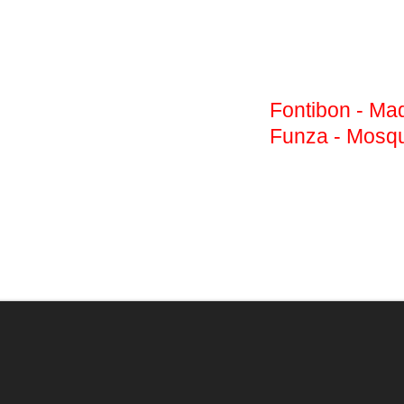
Fontibon - Mad
Funza - Mosq
MacBook, MacBook Air, MacBook Pro, iMac
Mac Mini y Mac Pro