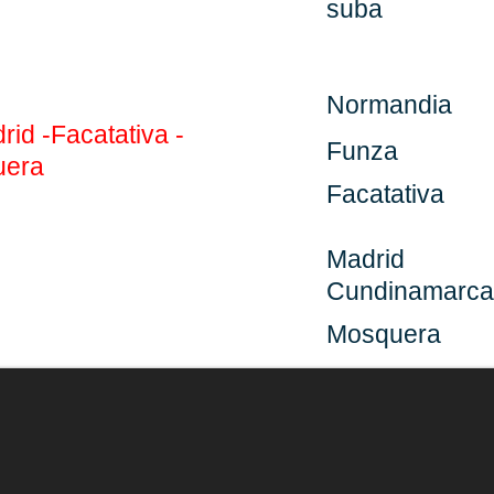
suba
Normandia
rid -Facatativa -
Funza
uera
Facatativa
Madrid
Cundinamarca
,
Mosquera