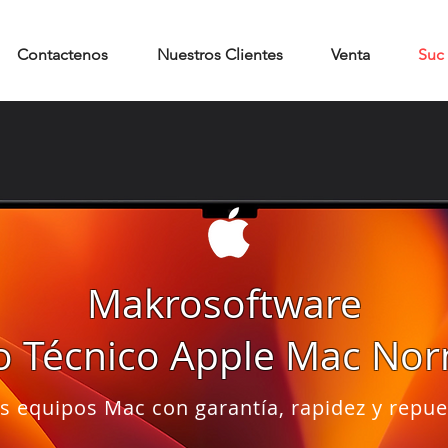
Contactenos
Nuestros Clientes
Venta
Suc
reparacion mantenimiento macbook pro imac
Makrosoftware
paracion de Computadores
io Técnico Apple Mac No
ple Servicio Técnico
soporte pc soporte computador
 equipos Mac con garantía, rapidez y repu