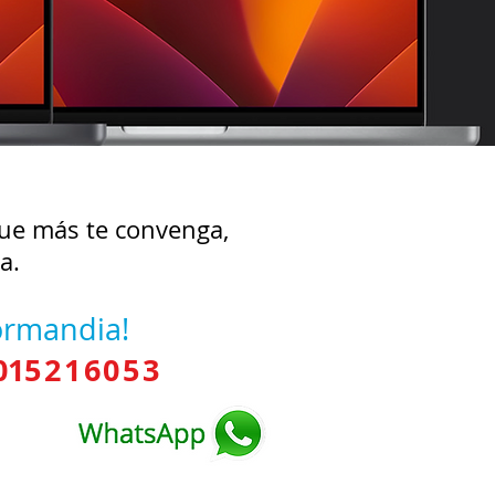
 que más te convenga,
a.
Normandia!
01
5216053