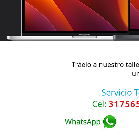
Tráelo a nuestro tall
u
Servicio 
3
1756
Cel: