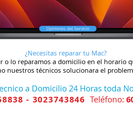
Arreglo Apple Arreglo Mac
Servicio Técnico Mac
Opiniones del Servicio
¿Necesitas reparar tu Mac?
er
o lo reparamos a domicilio en el horario
no
nuestros técnicos solucionara el problem
Tecnico a Domicilio 24 Horas toda 
58838
- 3023743846
6
Teléfono: